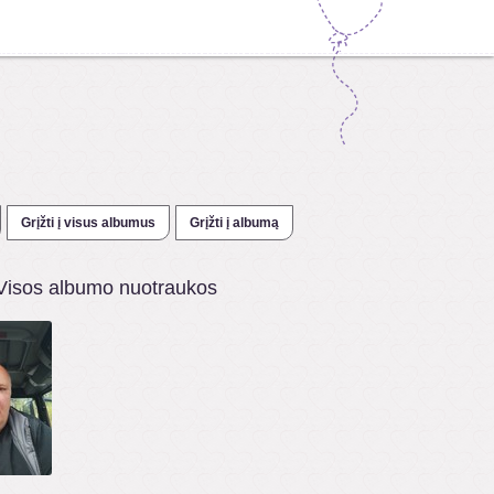
Grįžti į visus albumus
Grįžti į albumą
Visos albumo nuotraukos