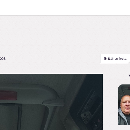
kos"
Grįžti į anketą