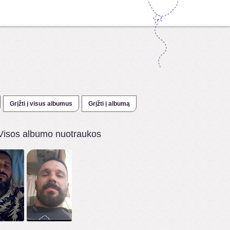
Grįžti į visus albumus
Grįžti į albumą
Visos albumo nuotraukos