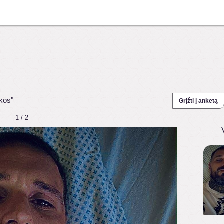
kos"
Grįžti į anketą
1 / 2