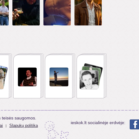
s teisės saugomos.
ieskok.lt socialinėje erdvėje:
ai
Slapukų politika
|