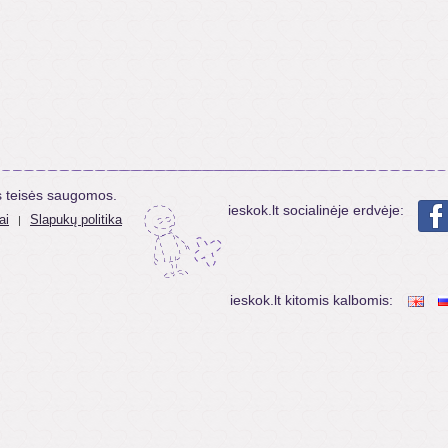
s teisės saugomos.
ieskok.lt socialinėje erdvėje:
ai
Slapukų politika
|
ieskok.lt kitomis kalbomis: