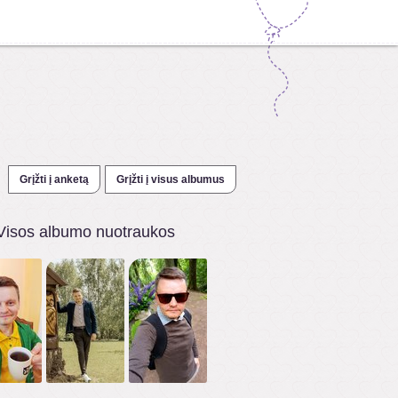
Grįžti į anketą
Grįžti į visus albumus
Visos albumo nuotraukos