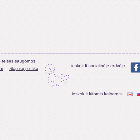
s teisės saugomos.
ieskok.lt socialinėje erdvėje:
ai
Slapukų politika
|
ieskok.lt kitomis kalbomis: