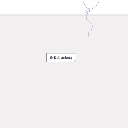
Grįžti į anketą