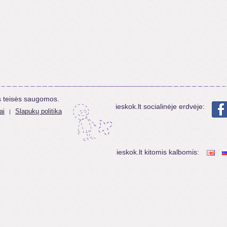
s teisės saugomos.
ieskok.lt socialinėje erdvėje:
ai
Slapukų politika
|
ieskok.lt kitomis kalbomis: