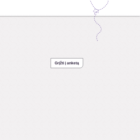
Grįžti į anketą