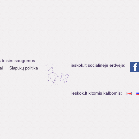
s teisės saugomos.
ieskok.lt socialinėje erdvėje:
ai
Slapukų politika
|
ieskok.lt kitomis kalbomis: