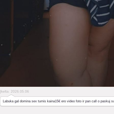
Įkelta: 2026.05.06
Labuka gal domina sex turnis kaina15€ ero video foto ir pan call o paskuj su