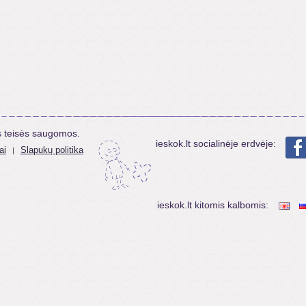
s teisės saugomos.
ieskok.lt socialinėje erdvėje:
ai
Slapukų politika
|
ieskok.lt kitomis kalbomis: