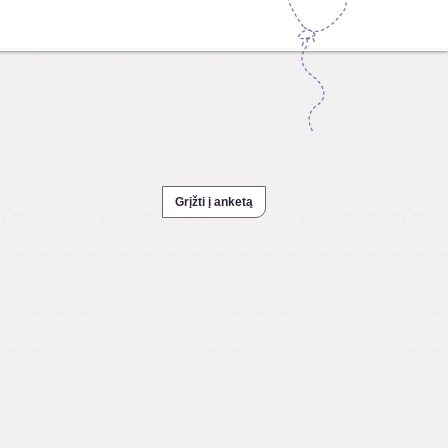
Grįžti į anketą