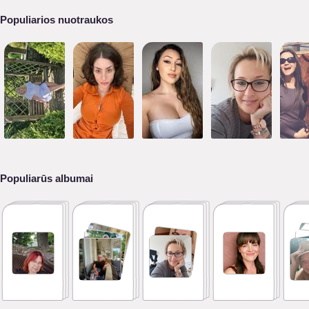
Populiarios nuotraukos
Populiarūs albumai