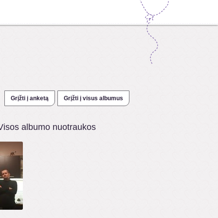
Grįžti į anketą
Grįžti į visus albumus
Visos albumo nuotraukos