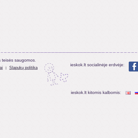
s teisės saugomos.
ieskok.lt socialinėje erdvėje:
ai
Slapukų politika
|
ieskok.lt kitomis kalbomis: