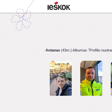
Antanas
(43m.) Albumas "Profilio nuotr