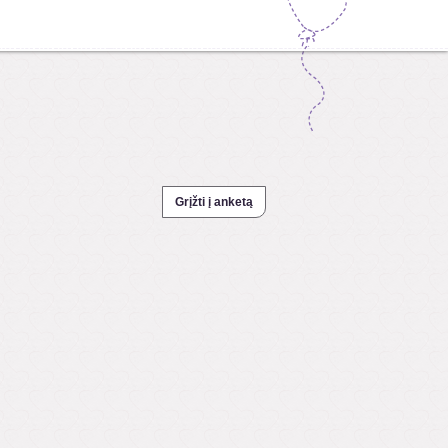
Grįžti į anketą