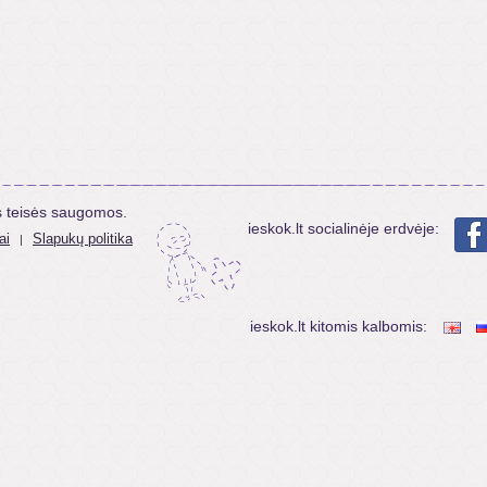
s teisės saugomos.
ieskok.lt socialinėje erdvėje:
ai
Slapukų politika
|
ieskok.lt kitomis kalbomis: