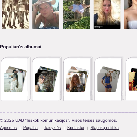
Populiarūs albumai
© 2026 UAB "Ieškok komunikacijos". Visos teisės saugomos.
Apie mus
Pagalba
Taisyklės
Kontaktai
Slapukų politika
|
|
|
|