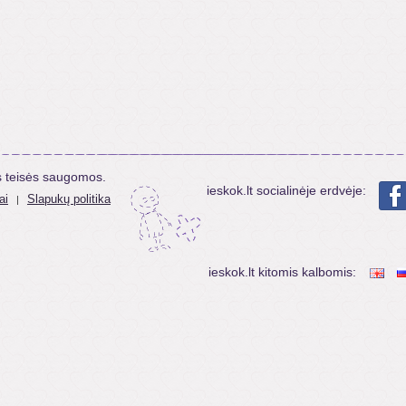
s teisės saugomos.
ieskok.lt socialinėje erdvėje:
ai
Slapukų politika
|
ieskok.lt kitomis kalbomis: