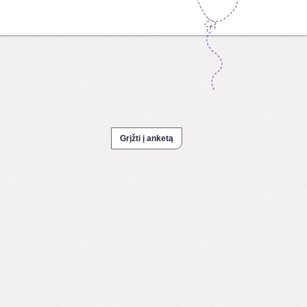
Grįžti į anketą