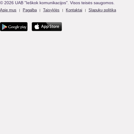
© 2026 UAB "Ieškok komunikacijos". Visos teisės saugomos.
Apie mus
Pagalba
Taisyklės
Kontaktai
Slapukų politika
|
|
|
|