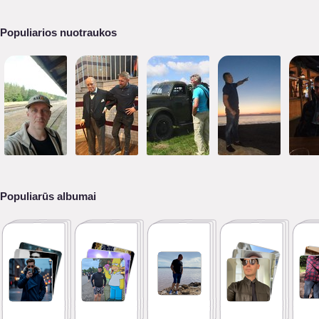
Populiarios nuotraukos
Populiarūs albumai