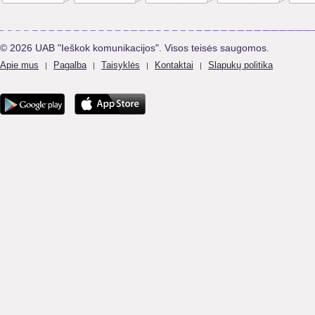
© 2026 UAB "Ieškok komunikacijos". Visos teisės saugomos.
Apie mus
Pagalba
Taisyklės
Kontaktai
Slapukų politika
|
|
|
|