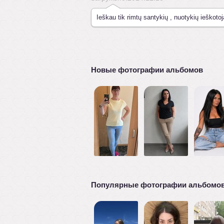
Ieškau tik rimtų santykių , nuotykių ieškotoj
Новые фотографии альбомов
Популярные фотографии альбомо