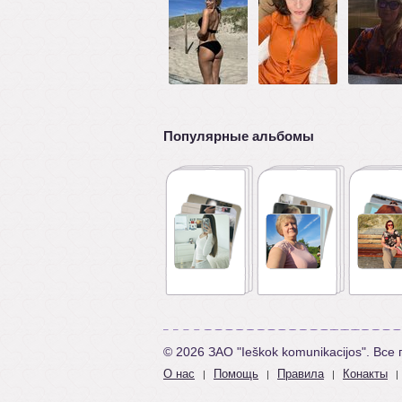
Популярные альбомы
© 2026 ЗАО "Ieškok komunikacijos". Вс
О нас
Помощь
Правила
Конакты
|
|
|
|