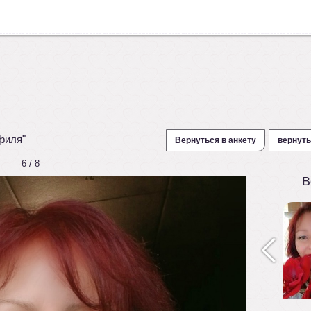
филя"
Вернуться в анкету
вернуть
6 / 8
В