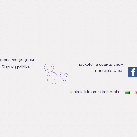
е права защищены.
ieskok.lt в социальном
Slapukų politika
пространстве:
ieskok.lt kitomis kalbomis: