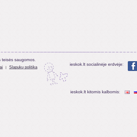
s teisės saugomos.
ieskok.lt socialinėje erdvėje:
ai
Slapukų politika
|
ieskok.lt kitomis kalbomis: