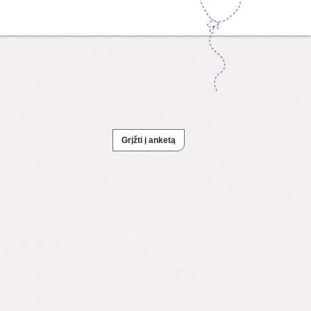
Grįžti į anketą