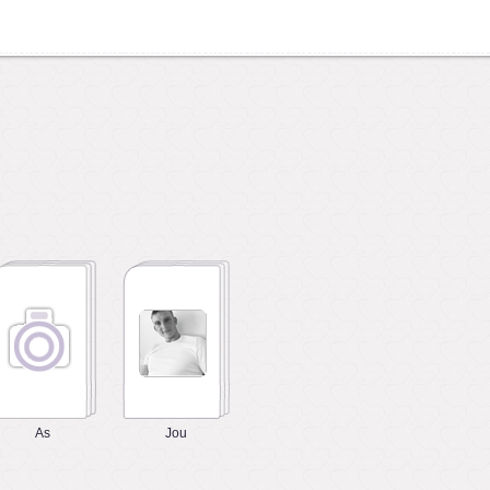
As
Jou