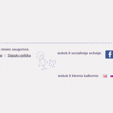
s teisės saugomos.
ieskok.lt socialinėje erdvėje:
ai
Slapukų politika
|
ieskok.lt kitomis kalbomis: