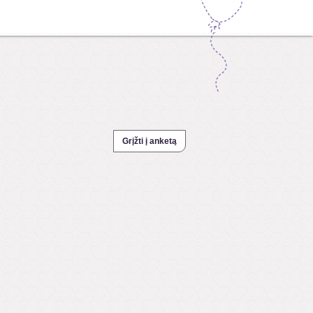
Grįžti į anketą