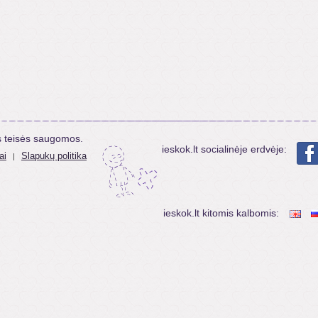
s teisės saugomos.
ieskok.lt socialinėje erdvėje:
ai
Slapukų politika
|
ieskok.lt kitomis kalbomis: