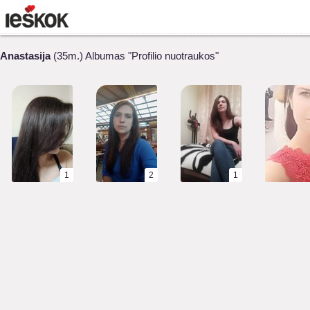
Anastasija
(35m.) Albumas "Profilio nuotraukos"
1
2
1