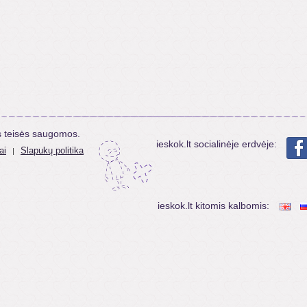
s teisės saugomos.
ieskok.lt socialinėje erdvėje:
ai
Slapukų politika
|
ieskok.lt kitomis kalbomis: