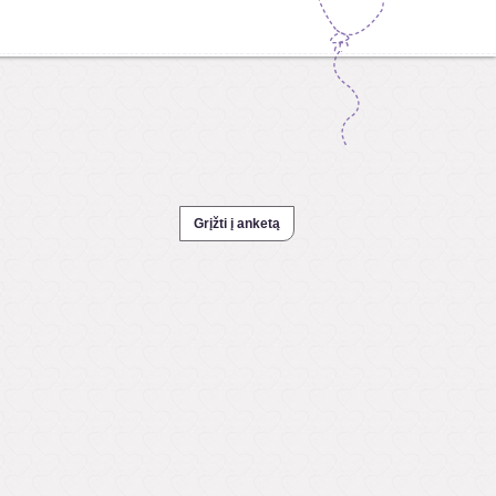
Grįžti į anketą