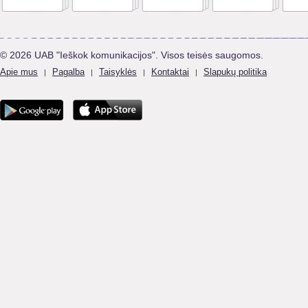
© 2026 UAB "Ieškok komunikacijos". Visos teisės saugomos.
Apie mus
Pagalba
Taisyklės
Kontaktai
Slapukų politika
|
|
|
|