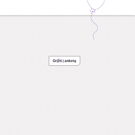
Grįžti į anketą