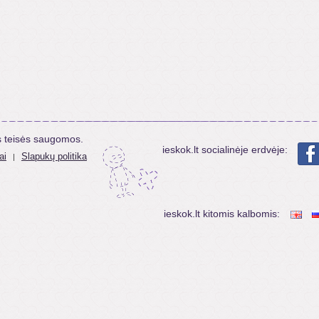
s teisės saugomos.
ieskok.lt socialinėje erdvėje:
ai
Slapukų politika
|
ieskok.lt kitomis kalbomis: