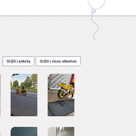
Grįžti į anketą
Grįžti į visus albumus