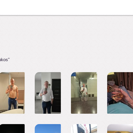
ukos"