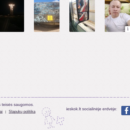
1
s teisės saugomos.
ieskok.lt socialinėje erdvėje:
ai
Slapukų politika
|