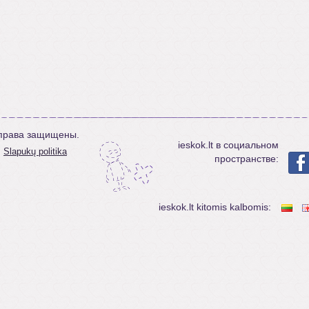
е права защищены.
ieskok.lt в социальном
Slapukų politika
пространстве:
ieskok.lt kitomis kalbomis: