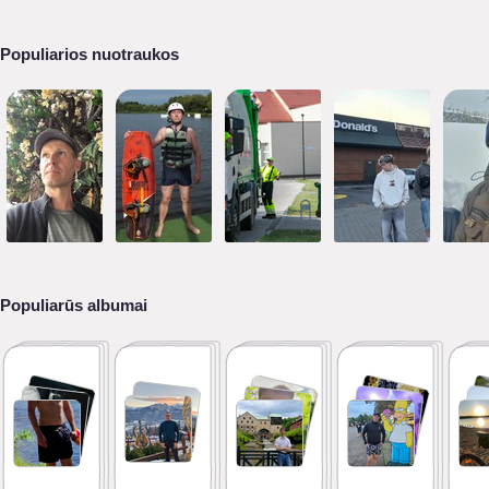
Populiarios nuotraukos
Populiarūs albumai