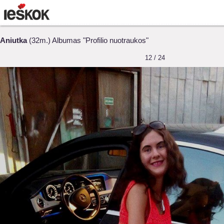
Aniutka
(32m.) Albumas "Profilio nuotraukos"
12 / 24