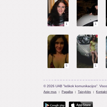
1
1
5
1
© 2026 UAB "Ieškok komunikacijos". Viso
Apie mus
Pagalba
Taisyklės
Kontakt
|
|
|