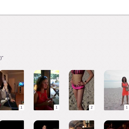
)"
1
1
2
1