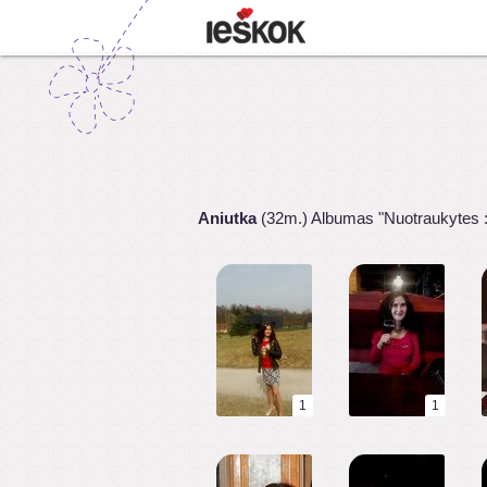
Aniutka
(32m.) Albumas "Nuotraukytes :
1
1