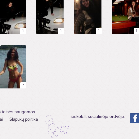
1
1
1
1
7
s teisės saugomos.
ieskok.lt socialinėje erdvėje:
ai
Slapukų politika
|