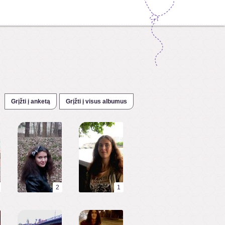
Grįžti į anketą
Grįžti į visus albumus
2
1