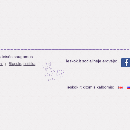
s teisės saugomos.
ieskok.lt socialinėje erdvėje:
ai
Slapukų politika
|
ieskok.lt kitomis kalbomis: