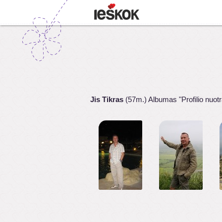
Jis Tikras
(57m.) Albumas "Profilio nuot