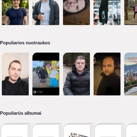
Populiarios nuotraukos
Populiarūs albumai