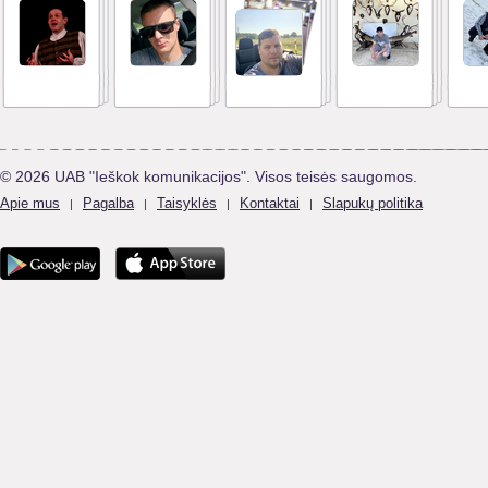
© 2026 UAB "Ieškok komunikacijos". Visos teisės saugomos.
Apie mus
Pagalba
Taisyklės
Kontaktai
Slapukų politika
|
|
|
|