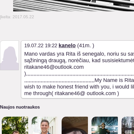
Įkelta: 2017.05.22
kanelo
(41m. )
19.07.22 19:22
Mano vardas yra Rita iš senegalo, noriu su sa
sąžiningą draugą, norėčiau, kad susisiektumė
ritakane46@outlook.com
),,,,,,,,,,,,,,,,,,,,,,,,,,,,,,,,,,,,,,,,,,,,,,,,,,,,,,,,,,,,,,,,,,,,,,,,
,,,,,,,,,,,,,,,,,,,,,,,,,,,,,,,,,,,,,,,,,,,,,,,My Name is 
wish to make honest friend with you, i would l
me through( ritakane46@ outlook.com )
Naujos nuotraukos