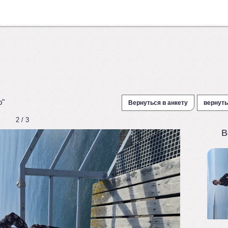
p"
Вернуться в анкету
вернуть
2 / 3
В