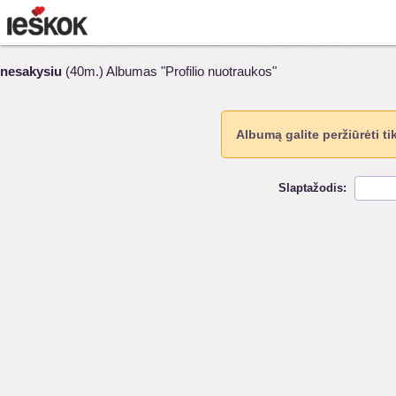
nesakysiu
(40m.) Albumas "Profilio nuotraukos"
Albumą galite peržiūrėti ti
Slaptažodis: