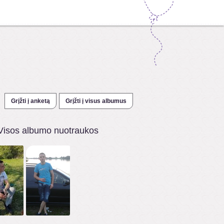
Grįžti į anketą
Grįžti į visus albumus
Visos albumo nuotraukos