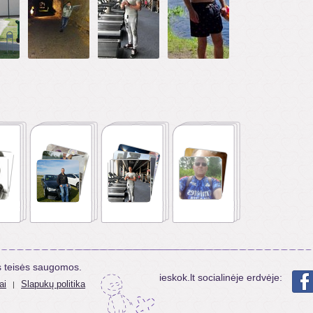
s teisės saugomos.
ieskok.lt socialinėje erdvėje:
ai
Slapukų politika
|