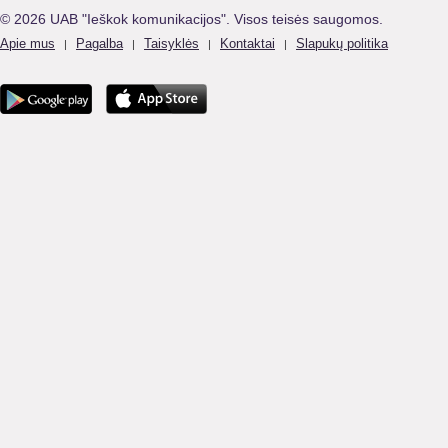
© 2026 UAB "Ieškok komunikacijos". Visos teisės saugomos.
Apie mus
Pagalba
Taisyklės
Kontaktai
Slapukų politika
|
|
|
|