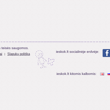
s teisės saugomos.
ieskok.lt socialinėje erdvėje:
ai
Slapukų politika
|
ieskok.lt kitomis kalbomis: