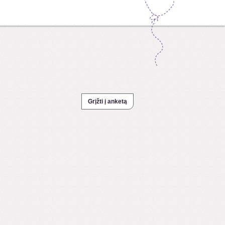
Grįžti į anketą