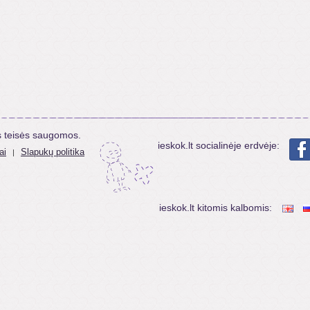
s teisės saugomos.
ieskok.lt socialinėje erdvėje:
ai
Slapukų politika
|
ieskok.lt kitomis kalbomis: