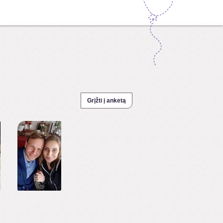
Grįžti į anketą