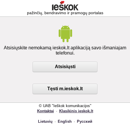
pažinčių, bendravimo ir pramogų portalas
Atsisiųskite nemokamą ieskok.lt aplikaciją savo išmaniajam
telefonui.
Atsisiųsti
Tęsti m.ieskok.lt
© UAB "Ieškok komunikacijos"
Kontaktai
·
Klasikinis ieskok.lt
Lietuvių
·
English
·
Русский