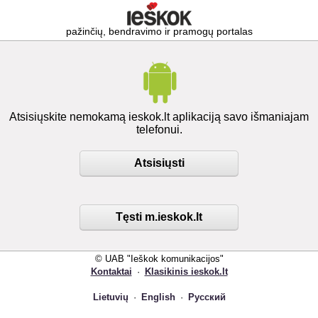
pažinčių, bendravimo ir pramogų portalas
Atsisiųskite nemokamą ieskok.lt aplikaciją savo išmaniajam
telefonui.
Atsisiųsti
Tęsti m.ieskok.lt
© UAB "Ieškok komunikacijos"
Kontaktai
·
Klasikinis ieskok.lt
Lietuvių
·
English
·
Русский