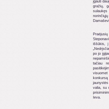
įgauti dau
gražių, g
sulaukęs 
norinčiųjų
Damaševi
Praėjusi
Steponavič
iššūkis, 
„Nedrįsči
po jo įgij
nepamirši
tačiau r
pasitikėj
visuomet
konkursą 
jaunystės 
valia, su
prisimini
Ieva.