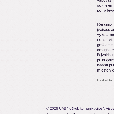
vadovas.
suknelėmis
ponia Ieva
Renginio o
įvairaus 
vyksta mug
norisi vi
gražiomis
draugai, m
iš įvairia
puiki gali
išvysti pu
miesto vie
Paskelbta:
© 2026 UAB "Ieškok komunikacijos". Viso