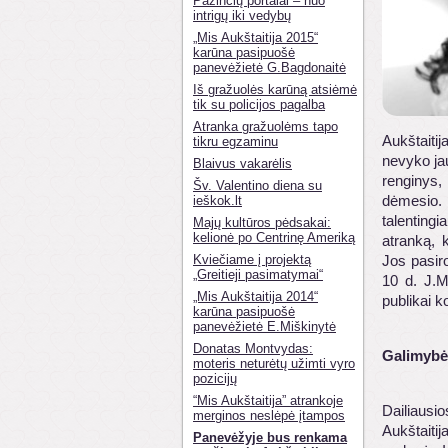
Pažinčių portalai – nuo
intrigų iki vedybų
„Mis Aukštaitija 2015“
karūna pasipuošė
panevėžietė G.Bagdonaitė
Iš gražuolės karūną atsiėmė
tik su policijos pagalba
Atranka gražuolėms tapo
Aukštaiti
tikru egzaminu
nevyko jau
Blaivus vakarėlis
renginys,
Šv. Valentino diena su
dėmesio. 
ieškok.lt
talentingi
Majų kultūros pėdsakai:
kelionė po Centrinę Ameriką
atranką, 
Kviečiame į projektą
Jos pasir
„Greitieji pasimatymai“
10 d. J.M
„Mis Aukštaitija 2014“
publikai 
karūna pasipuošė
panevėžietė E.Miškinytė
Donatas Montvydas:
Galimybė 
moteris neturėtų užimti vyro
pozicijų
“Mis Aukštaitija” atrankoje
Dailiausi
merginos neslėpė įtampos
Aukštaiti
Panevėžyje bus renkama