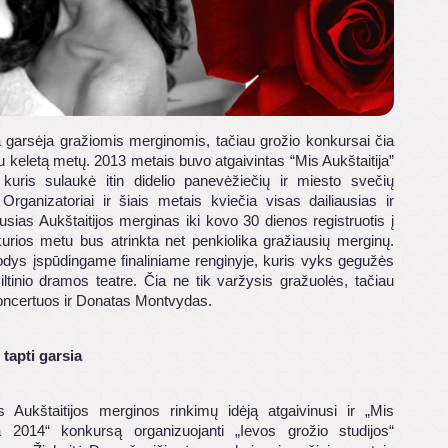
ja garsėja gražiomis merginomis, tačiau grožio konkursai čia
 keletą metų. 2013 metais buvo atgaivintas “Mis Aukštaitija”
 kuris sulaukė itin didelio panevėžiečių ir miesto svečių
Organizatoriai ir šiais metais kviečia visas dailiausias ir
ausias Aukštaitijos merginas iki kovo 30 dienos registruotis į
kurios metu bus atrinkta net penkiolika gražiausių merginų.
odys įspūdingame finaliniame renginyje, kuris vyks gegužės
iltinio dramos teatre. Čia ne tik varžysis gražuolės, tačiau
koncertuos ir Donatas Montvydas.
tapti garsia
os Aukštaitijos merginos rinkimų idėją atgaivinusi ir „Mis
ja 2014“ konkursą organizuojanti „Ievos grožio studijos“