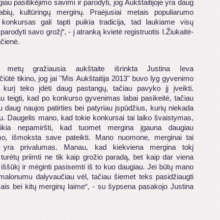
giau pasitikėjimo savimi ir parodyti, jog Aukštaitijoje yra daug
abių, kultūringų merginų. Praėjusiai metais populiarumo
konkursas gali tapti puikia tradicija, tad laukiame visų
 parodyti savo grožį“, - į atranką kvietė registruotis I.Žiukaitė-
čienė.
ų metų gražiausia aukštaite išrinkta Justina Ieva
iūtė tikino, jog jai "Mis Aukštaitija 2013" buvo lyg gyvenimo
į kurį teko įdėti daug pastangų, tačiau pavyko jį įveikti.
au teigti, kad po konkurso gyvenimas labai pasikeitė, tačiau
au daug naujos patirties bei patyriau įspūdžius, kurių niekada
u. Daugelis mano, kad tokie konkursai tai laiko švaistymas,
eikia nepamiršti, kad tuomet mergina įgauna daugiau
imo, išmoksta save pateikti. Mano nuomone, merginai tai
 yra privalumas. Manau, kad kiekviena mergina tokį
turėtų priimti ne tik kaip grožio paradą, bet kaip dar viena
iššūkį ir mėginti pasisemti iš to kuo daugiau. Jei būtų mano
 malonumu dalyvaučiau vėl, tačiau šiemet teks pasidžiaugti
mais bei kitų merginų laime“, - su šypsena pasakojo Justina