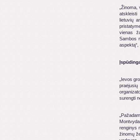
„Žinoma, v
atskleist
lietuvių 
pristatym
vienas ž
Sambos rit
aspektą“,
Įspūdinga
„Ievos gro
praėjusių
organizat
surengti 
„Pažadam
Montvydas
renginys 
žinomų že