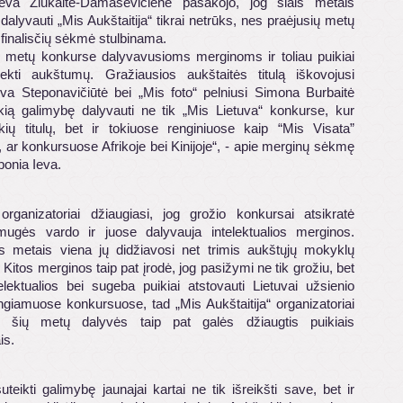
eva Žiukaitė-Damaševičienė pasakojo, jog šiais metais
 dalyvauti „Mis Aukštaitija“ tikrai netrūks, nes praėjusių metų
r finalisčių sėkmė stulbinama.
ų metų konkurse dalyvavusioms merginoms ir toliau puikiai
ekti aukštumų. Gražiausios aukštaitės titulą iškovojusi
eva Steponavičiūtė bei „Mis foto“ pelniusi Simona Burbaitė
ikią galimybę dalyvauti ne tik „Mis Lietuva“ konkurse, kur
kių titulų, bet ir tokiuose renginiuose kaip “Mis Visata”
 ar konkursuose Afrikoje bei Kinijoje“, - apie merginų sėkmę
ponia Ieva.
organizatoriai džiaugiasi, jog grožio konkursai atsikratė
mugės vardo ir juose dalyvauja intelektualios merginos.
is metais viena jų didžiavosi net trimis aukštųjų mokyklų
 Kitos merginos taip pat įrodė, jog pasižymi ne tik grožiu, bet
telektualios bei sugeba puikiai atstovauti Lietuvai užsienio
ngiamuose konkursuose, tad „Mis Aukštaitija“ organizatoriai
jog šių metų dalyvės taip pat galės džiaugtis puikiais
is.
teikti galimybę jaunajai kartai ne tik išreikšti save, bet ir