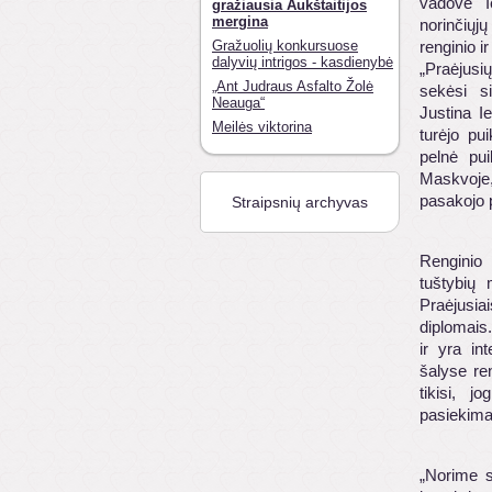
vadovė I
gražiausia Aukštaitijos
mergina
norinčiųjų
Gražuolių konkursuose
renginio i
dalyvių intrigos - kasdienybė
„Praėjusi
„Ant Judraus Asfalto Žolė
sekėsi si
Neauga“
Justina I
Meilės viktorina
turėjo pu
pelnė pui
Maskvoje,
pasakojo 
Straipsnių archyvas
Renginio 
tuštybių 
Praėjusia
diplomais.
ir yra in
šalyse re
tikisi, 
pasiekima
„Norime su