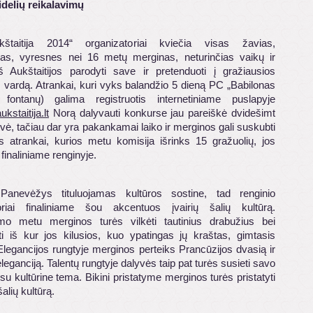
idelių reikalavimų
štaitija 2014“ organizatoriai kviečia visas žavias,
ias, vyresnes nei 16 metų merginas, neturinčias vaikų ir
iš Aukštaitijos parodyti save ir pretenduoti į gražiausios
s vardą. Atrankai, kuri vyks balandžio 5 dieną PC „Babilonas
 fontanų) galima registruotis internetiniame puslapyje
staitija.lt
Norą dalyvauti konkurse jau pareiškė dvidešimt
vė, tačiau dar yra pakankamai laiko ir merginos gali suskubti
tis atrankai, kurios metu komisija išrinks 15 gražuolių, jos
finaliniame renginyje.
Panevėžys tituluojamas kultūros sostine, tad renginio
oriai finaliniame šou akcentuos įvairių šalių kultūrą.
ymo metu merginos turės vilkėti tautinius drabužius bei
i iš kur jos kilusios, kuo ypatingas jų kraštas, gimtasis
Elegancijos rungtyje merginos perteiks Prancūzijos dvasią ir
eleganciją. Talentų rungtyje dalyvės taip pat turės susieti savo
 kultūrine tema. Bikini pristatyme merginos turės pristatyti
alių kultūrą.