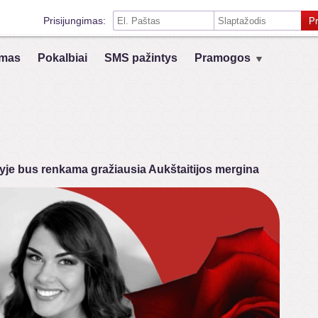
Prisijungimas:
Pr
Prisiminti mane šiame kompiuteryje
mas
Pokalbiai
SMS pažintys
Pramogos
Prisijungimas su kitais socialiniais tinklais:
VK
Registruokis
je bus renkama gražiausia Aukštaitijos mergina