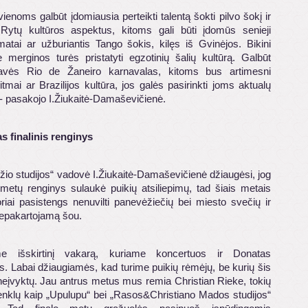
ienoms galbūt įdomiausia perteikti talentą šokti pilvo šokį ir
i Rytų kultūros aspektus, kitoms gali būti įdomūs senieji
amatai ar užburiantis Tango šokis, kilęs iš Gvinėjos. Bikini
e merginos turės pristatyti egzotinių šalių kultūrą. Galbūt
avės Rio de Žaneiro karnavalas, kitoms bus artimesni
mai ar Brazilijos kultūra, jos galės pasirinkti joms aktualų
 - pasakojo I.Žiukaitė-Damaševičienė.
s finalinis renginys
žio studijos“ vadovė I.Žiukaitė-Damaševičienė džiaugėsi, jog
 metų renginys sulaukė puikių atsiliepimų, tad šiais metais
oriai pasistengs nenuvilti panevėžiečių bei miesto svečių ir
nepakartojamą šou.
e išskirtinį vakarą, kuriame koncertuos ir Donatas
. Labai džiaugiamės, kad turime puikių rėmėjų, be kurių šis
neįvyktų. Jau antrus metus mus remia Christian Rieke, tokių
nklų kaip „Upulupu“ bei „Rasos
&
Christiano Mados studijos“