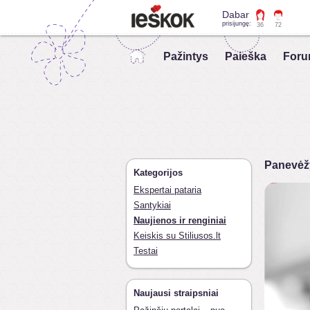
Dabar
prisijungę:
36
72
Pažintys
Paieška
Foru
Panevėžy
Kategorijos
Ekspertai pataria
Santykiai
Naujienos ir renginiai
Keiskis su Stiliusos.lt
Testai
Naujausi straipsniai