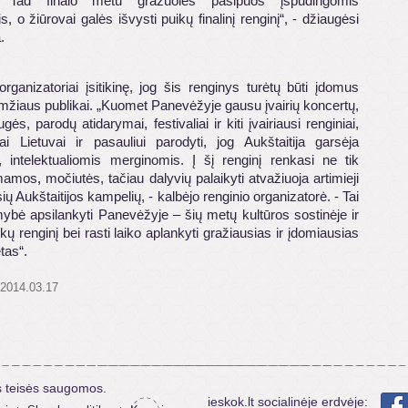
 Tad finalo metu gražuolės pasipuoš įspūdingomis
, o žiūrovai galės išvysti puikų finalinį renginį“, - džiaugėsi
.
rganizatoriai įsitikinę, jog šis renginys turėtų būti įdomus
amžiaus publikai. „Kuomet Panevėžyje gausu įvairių koncertų,
ės, parodų atidarymai, festivaliai ir kiti įvairiausi renginiai,
sai Lietuvai ir pasauliui parodyti, jog Aukštaitija garsėja
, intelektualiomis merginomis. Į šį renginį renkasi ne tik
amos, močiutės, tačiau dalyvių palaikyti atvažiuoja artimieji
usių Aukštaitijos kampelių, - kalbėjo renginio organizatorė. - Tai
mybė apsilankyti Panevėžyje – šių metų kultūros sostinėje ir
ikų renginį bei rasti laiko aplankyti gražiausias ir įdomiausias
tas“.
 2014.03.17
s teisės saugomos.
ieskok.lt socialinėje erdvėje: