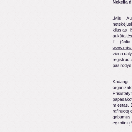
Nekelia d
„Mis Auk
netekėjus
kilusias 
aukštaitė
I“ (šalia
www.misauk
viena daly
registruo
pasirodys 
Kadangi 
organizat
Prisistat
papasakot
miestas. 
rafinuotą 
gabumus su
egzotinių š