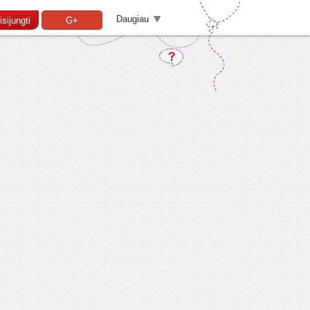
Daugiau
isijungti
G+
Pamiršai slaptažodį?