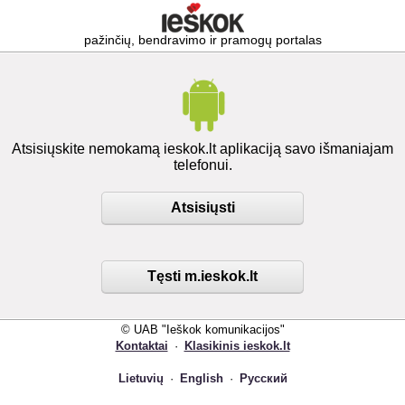
pažinčių, bendravimo ir pramogų portalas
Atsisiųskite nemokamą ieskok.lt aplikaciją savo išmaniajam
telefonui.
Atsisiųsti
Tęsti m.ieskok.lt
© UAB "Ieškok komunikacijos"
Kontaktai
·
Klasikinis ieskok.lt
Lietuvių
·
English
·
Русский