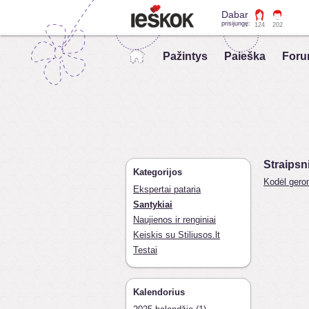
Dabar
prisijungę:
124
202
Pažintys
Paieška
Foru
Straipsn
Kategorijos
Kodėl gero
Ekspertai pataria
Santykiai
Naujienos ir renginiai
Keiskis su Stiliusos.lt
Testai
Kalendorius