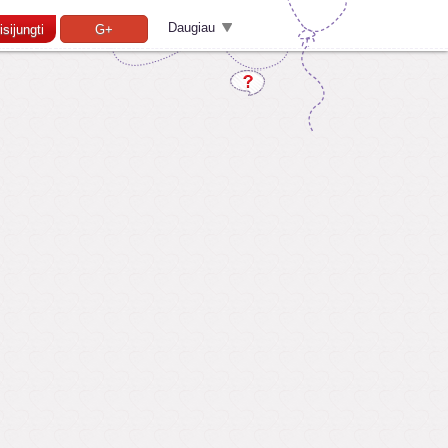
Daugiau
isijungti
G+
Pamiršai slaptažodį?