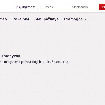
Prisijungimas:
Pr
Prisiminti mane šiame kompiuteryje
mas
Pokalbiai
SMS pažintys
Pramogos
Prisijungimas su kitais socialiniais tinklais:
VK
Registruokis
ių archyvas
ms mergaitėms patinka blogi berniukai?
(2011.04.12)