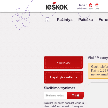
Dabar
prisijungę:
196
208
Pažintys
Paieška
Foru
Visi
Moter
/
Skelbkis!
Gauk telefo
Kaina 1,99 €
nemokamai
Papildyti skelbimą
Skelbimo trynimas
Trinti
Taip pat, jei norite pašalinti visus iš
vieno telefono numerio užsakytus