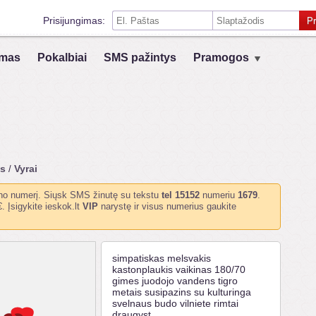
Prisijungimas:
Pr
Prisiminti mane šiame kompiuteryje
mas
Pokalbiai
SMS pažintys
Pramogos
Prisijungimas su kitais socialiniais tinklais:
VK
Registruokis
ys
Vyrai
/
no numerį. Siųsk SMS žinutę su tekstu
tel 15152
numeriu
1679
.
. Įsigykite ieskok.lt
VIP
narystę ir visus numerius gaukite
!
simpatiskas melsvakis
kastonplaukis vaikinas 180/70
gimes juodojo vandens tigro
metais susipazins su kulturinga
svelnaus budo vilniete rimtai
draugyst