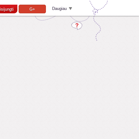
Daugiau
isijungti
G+
Pamiršai slaptažodį?