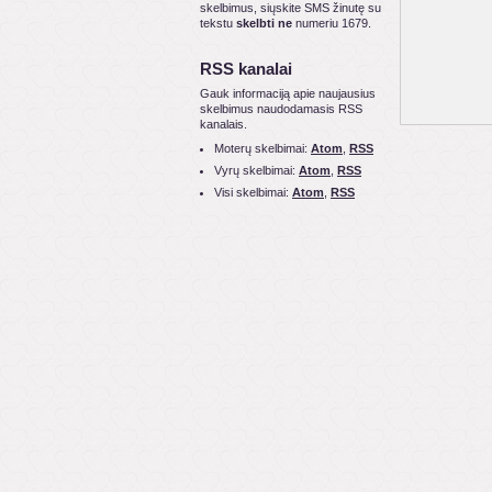
skelbimus, siųskite SMS žinutę su
tekstu
skelbti ne
numeriu 1679.
RSS kanalai
Gauk informaciją apie naujausius
skelbimus naudodamasis RSS
kanalais.
Moterų skelbimai:
Atom
,
RSS
Vyrų skelbimai:
Atom
,
RSS
Visi skelbimai:
Atom
,
RSS