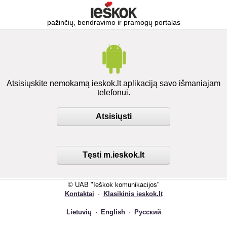
pažinčių, bendravimo ir pramogų portalas
Atsisiųskite nemokamą ieskok.lt aplikaciją savo išmaniajam
telefonui.
Atsisiųsti
Tęsti m.ieskok.lt
© UAB "Ieškok komunikacijos"
Kontaktai
·
Klasikinis ieskok.lt
Lietuvių
·
English
·
Русский