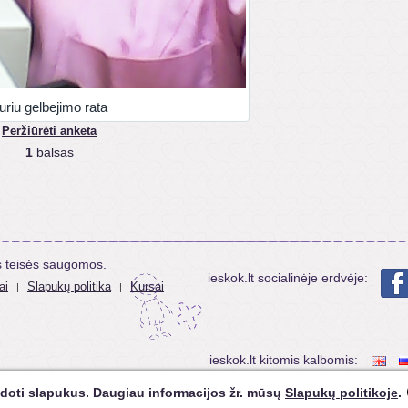
uriu gelbejimo rata
Peržiūrėti anketa
1
balsas
s teisės saugomos.
ieskok.lt socialinėje erdvėje:
ai
Slapukų politika
Kursai
|
|
ieskok.lt kitomis kalbomis:
doti slapukus. Daugiau informacijos žr. mūsų
Slapukų politikoje
.