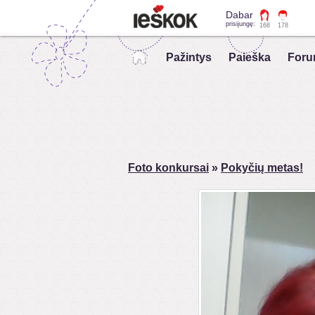
Dabar
prisijungę:
168
178
Pažintys
Paieška
Foru
Foto konkursai
»
Pokyčių metas!