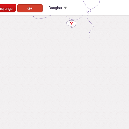
Daugiau
isijungti
G+
Pamiršai slaptažodį?