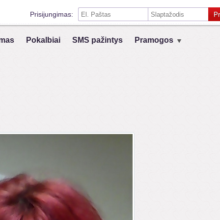
Prisijungimas:
Pr
Prisiminti mane šiame kompiuteryje
mas
Pokalbiai
SMS pažintys
Pramogos
Prisijungimas su kitais socialiniais tinklais:
VK
Registruokis