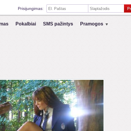
Prisijungimas:
Pr
Prisiminti mane šiame kompiuteryje
mas
Pokalbiai
SMS pažintys
Pramogos
Prisijungimas su kitais socialiniais tinklais:
VK
Registruokis