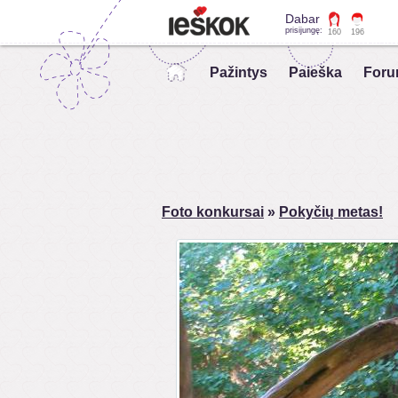
Dabar
prisijungę:
160
196
Pažintys
Paieška
Foru
Foto konkursai
»
Pokyčių metas!