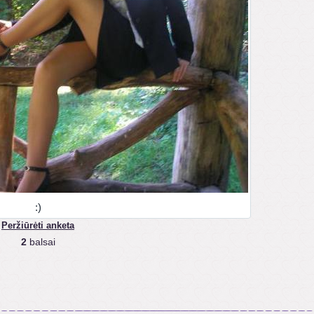
:)
Peržiūrėti anketa
2
balsai