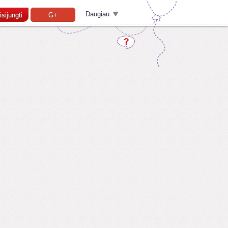
Daugiau
isijungti
G+
Pamiršai slaptažodį?