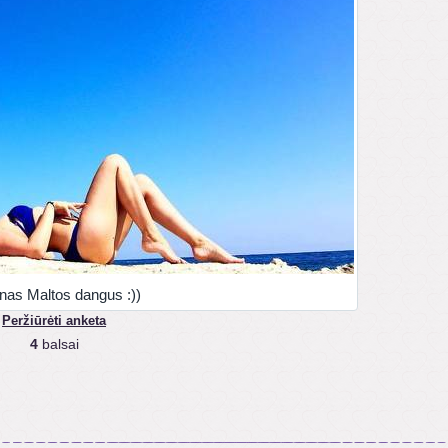
nas Maltos dangus :))
Peržiūrėti anketa
4
balsai