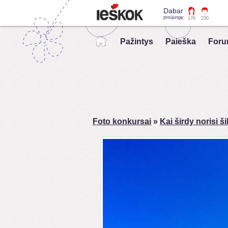
Dabar
prisijungę:
176
230
Pažintys
Paieška
Foru
Foto konkursai
»
Kai širdy norisi 