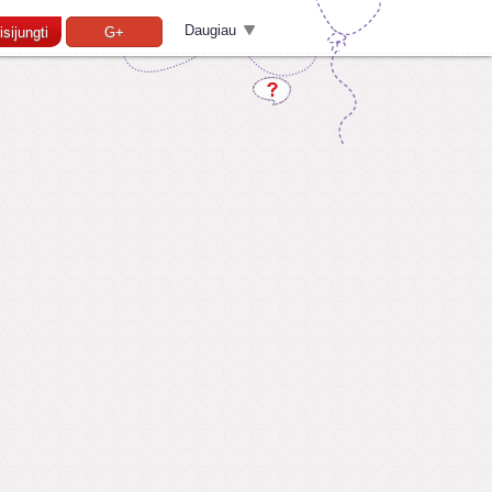
Daugiau
isijungti
G+
Pamiršai slaptažodį?