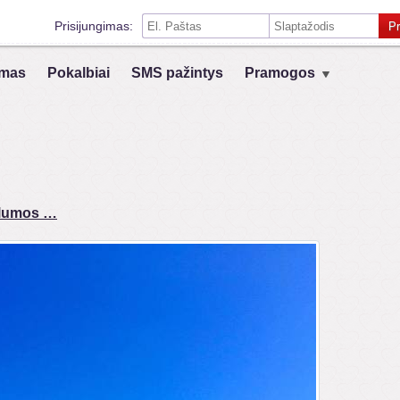
Prisijungimas:
Pr
Prisiminti mane šiame kompiuteryje
mas
Pokalbiai
SMS pažintys
Pramogos
Prisijungimas su kitais socialiniais tinklais:
VK
Registruokis
šilumos …