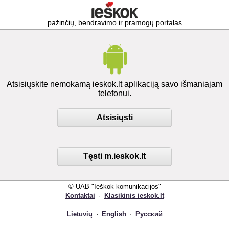
pažinčių, bendravimo ir pramogų portalas
Atsisiųskite nemokamą ieskok.lt aplikaciją savo išmaniajam
telefonui.
Atsisiųsti
Tęsti m.ieskok.lt
© UAB "Ieškok komunikacijos"
Kontaktai
·
Klasikinis ieskok.lt
Lietuvių
·
English
·
Русский